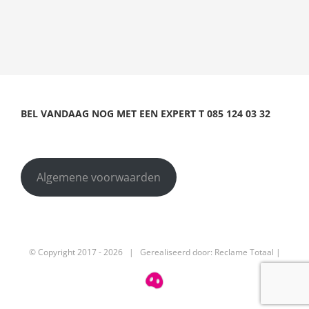
BEL VANDAAG NOG MET EEN EXPERT
T
085 124 03 32
Algemene voorwaarden
© Copyright 2017 -
2026 | Gerealiseerd door:
Reclame Totaal
|
T
085
124
03