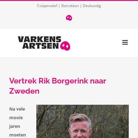
Ga
Coöperatief | Betrokken | Deskundig
naar
T
085
inhoud
124
03
32
Vertrek Rik Borgerink naar
Zweden
Na vele
mooie
jaren
moeten