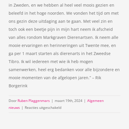
in Zweden, en we hebben al heel veel moois gezien en
beleefd in het hoge noorden. We vonden het tijd om met
ons gezin deze uitdaging aan te gaan. Met veel zin en
toch ook een beetje pijn in mijn hart neem ik afscheid
van alles rondom Markgraven Dierenartsen. Ik neem alle
mooie ervaringen en herinneringen uit Twente mee, en
ga per 1 maart starten als dierenarts in het Zweedse
Tibro. Ik wil iedereen met wie ik heb mogen
samenwerken, heel erg bedanken voor alle bijzondere en
mooie momenten van de afgelopen jaren.” – Rik
Borgerink
Door
Ruben Plaggenmars
|
maart 19th, 2024
|
Algemeen
voor
nieuws
|
Reacties uitgeschakeld
Vertrek
Rik
Borgerink