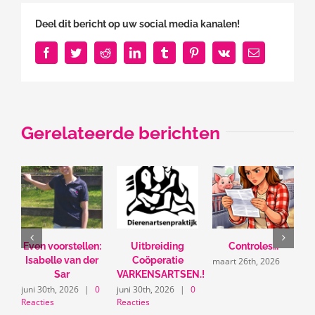
naar
Deel dit bericht op uw social media kanalen!
Zweden
Facebook
Twitter
Reddit
LinkedIn
Tumblr
Pinterest
Vk
E-
mail
Gerelateerde berichten
Even voorstellen:
Uitbreiding
Controles…
U
Isabelle van der
Coöperatie
maart 26th, 2026
Sar
VARKENSARTSEN.!
m
juni 30th, 2026
|
0
juni 30th, 2026
|
0
Reacties
Reacties