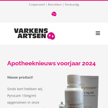
Ga
Coöperatief | Betrokken | Deskundig
naar
T
085
inhoud
124
03
32
Apotheeknieuws voorjaar 2024
Nieuw product!
Sinds kort hebben wij
Pyrocam 15mg/ml
opgenomen in onze