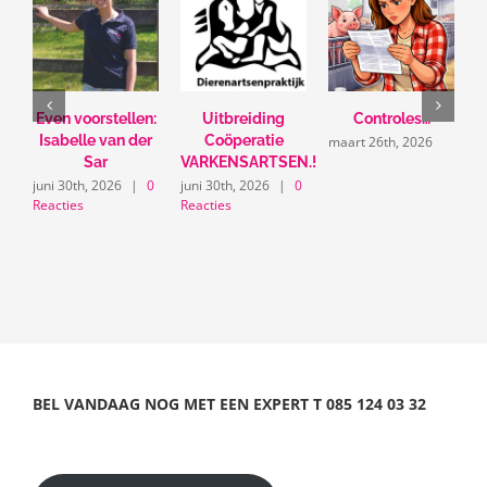
Even voorstellen:
Uitbreiding
Controles…
U
Isabelle van der
Coöperatie
maart 26th, 2026
Sar
VARKENSARTSEN.!
m
juni 30th, 2026
|
0
juni 30th, 2026
|
0
Reacties
Reacties
BEL VANDAAG NOG MET EEN EXPERT
T
085 124 03 32