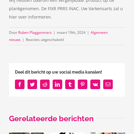
Wij hebben daarom een vergelijkbaar product op de
plankgenomen. De FIXR PRRS INAC. Uw Varkensarts zal u
hier over informeren.
Door
Ruben Plaggenmars
|
maart 19th, 2024
|
Algemeen
voor
nieuws
|
Reacties uitgeschakeld
Apotheeknieuws
voorjaar
2024
Deel dit bericht op uw social media kanalen!
Facebook
Twitter
Reddit
LinkedIn
Tumblr
Pinterest
Vk
E-
mail
Gerelateerde berichten