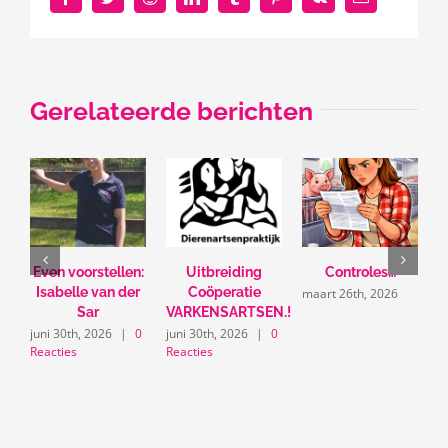
mail
Gerelateerde berichten
Even voorstellen:
Uitbreiding
Controles…
U
Isabelle van der
Coöperatie
maart 26th, 2026
Sar
VARKENSARTSEN.!
m
juni 30th, 2026
|
0
juni 30th, 2026
|
0
Reacties
Reacties