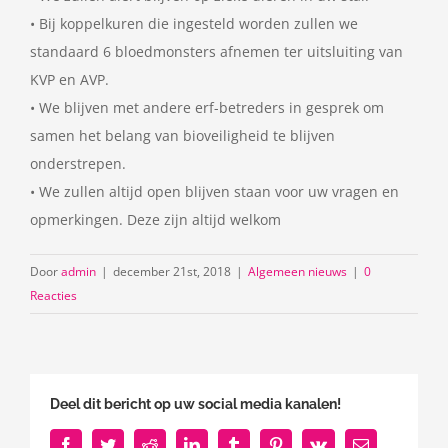
• Bij koppelkuren die ingesteld worden zullen we
standaard 6 bloedmonsters afnemen ter uitsluiting van
KVP en AVP.
• We blijven met andere erf-betreders in gesprek om
samen het belang van bioveiligheid te blijven
onderstrepen.
• We zullen altijd open blijven staan voor uw vragen en
opmerkingen. Deze zijn altijd welkom
Door
admin
|
december 21st, 2018
|
Algemeen nieuws
|
0
Reacties
Deel dit bericht op uw social media kanalen!
Facebook
Twitter
Reddit
LinkedIn
Tumblr
Pinterest
Vk
E-