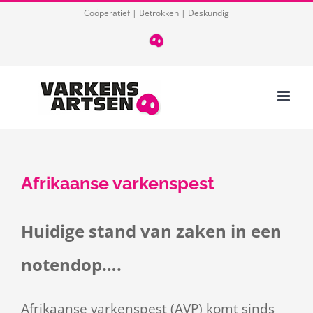
Ga
Coöperatief | Betrokken | Deskundig
naar
T
085
inhoud
124
03
32
Afrikaanse varkenspest
Huidige stand van zaken in een
notendop….
Afrikaanse varkenspest (AVP) komt sinds