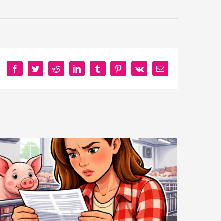
Facebook
Twitter
Reddit
LinkedIn
Tumblr
Pinterest
Vk
E-
mail