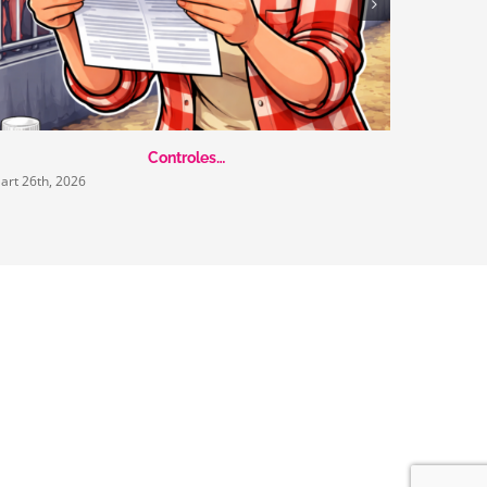
Controles…
art 26th, 2026
maart 26th,