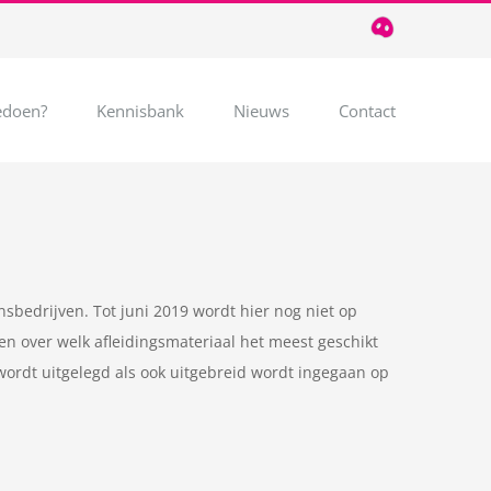
T
085
124
03
32
doen?
Kennisbank
Nieuws
Contact
sbedrijven. Tot juni 2019 wordt hier nog niet op
en over welk afleidingsmateriaal het meest geschikt
wordt uitgelegd als ook uitgebreid wordt ingegaan op