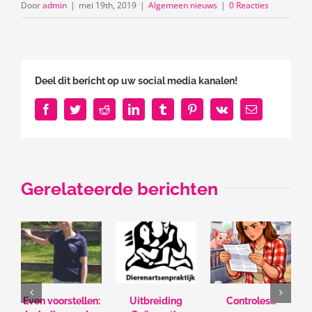
Door
admin
|
mei 19th, 2019
|
Algemeen nieuws
|
0 Reacties
Deel dit bericht op uw social media kanalen!
Facebook
Twitter
Reddit
LinkedIn
Tumblr
Pinterest
Vk
E-
mail
Gerelateerde berichten
Even voorstellen:
Uitbreiding
Controles…
U