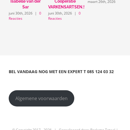
Isabelle van der
Coöperatie
maart 26th, 2026
Sar
VARKENSARTSEN.!
m
juni 30th, 2026
|
0
juni 30th, 2026
|
0
Reacties
Reacties
BEL VANDAAG NOG MET EEN EXPERT
T
085 124 03 32
Algemene voorwaarden
© Copyright 2017 -
2026 | Gerealiseerd door:
Reclame Totaal
|