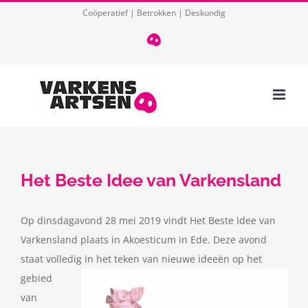
Ga
Coöperatief | Betrokken | Deskundig
naar
T
085
inhoud
124
03
32
Het Beste Idee van Varkensland
Op dinsdagavond 28 mei 2019 vindt Het Beste Idee van
Varkensland plaats in Akoesticum in Ede. Deze avond
staat volledig in het teken
van nieuwe ideeën op het
gebied
van