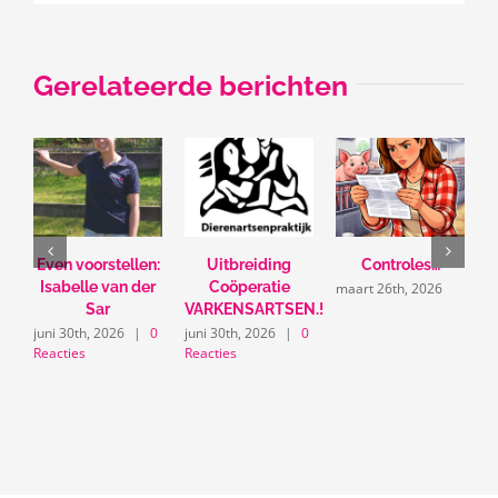
Gerelateerde berichten
Even voorstellen:
Uitbreiding
Controles…
U
Isabelle van der
Coöperatie
maart 26th, 2026
Sar
VARKENSARTSEN.!
m
juni 30th, 2026
|
0
juni 30th, 2026
|
0
Reacties
Reacties