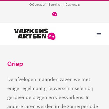
Ga
Coöperatief | Betrokken | Deskundig
naar
T
085
inhoud
124
03
32
Griep
De afgelopen maanden zagen we met
enige regelmaat griepverschijnselen bij
gespeende biggen en vleesvarkens. In
andere jaren werden in de zomerperiode