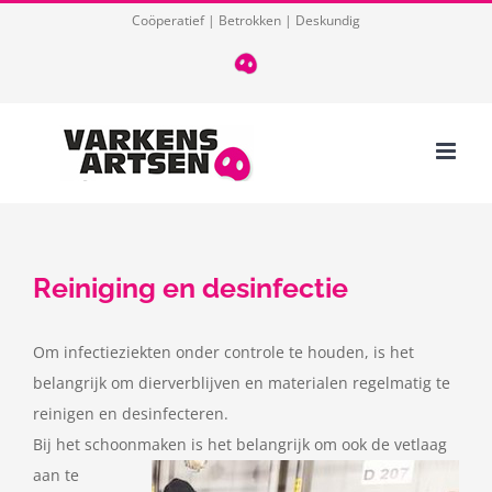
Ga
Coöperatief | Betrokken | Deskundig
naar
T
085
inhoud
124
03
32
Reiniging en desinfectie
Om infectieziekten onder controle te houden, is het
belangrijk om dierverblijven en materialen regelmatig te
reinigen en desinfecteren.
Bij het schoonmaken is het belangrijk om ook de vetlaag
aan te