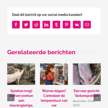
Deel dit bericht op uw social media kanalen!
Facebook
Twitter
Reddit
LinkedIn
Tumblr
Pinterest
Vk
E-
mail
Gerelateerde berichten
Spieken mag!
Warme dagen?
Een raar gezicht:
Samen werken
Controleer de
Varkenspokken
s
2
aan
temperatuur van
december 22nd,
2025
nieuwsgierige,
uw