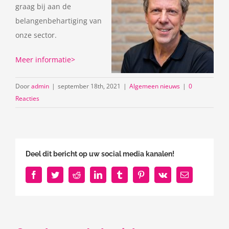
graag bij aan de
belangenbehartiging van
onze sector.
Meer informatie>
Door
admin
|
september 18th, 2021
|
Algemeen nieuws
|
0
Reacties
Deel dit bericht op uw social media kanalen!
Facebook
Twitter
Reddit
LinkedIn
Tumblr
Pinterest
Vk
E-
mail