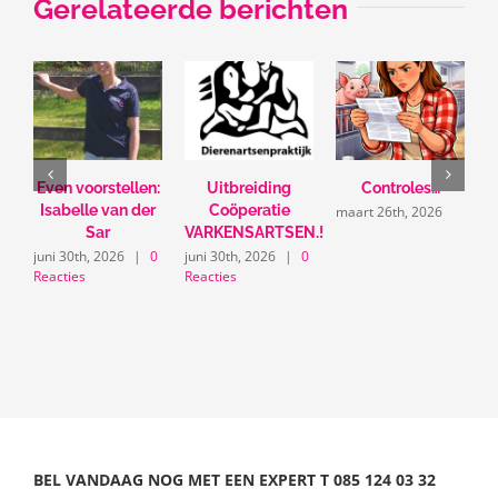
Gerelateerde berichten
Even voorstellen:
Uitbreiding
Controles…
U
Isabelle van der
Coöperatie
maart 26th, 2026
Sar
VARKENSARTSEN.!
m
juni 30th, 2026
|
0
juni 30th, 2026
|
0
Reacties
Reacties
BEL VANDAAG NOG MET EEN EXPERT
T
085 124 03 32