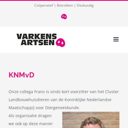
Ga
Coöperatief | Betrokken | Deskundig
naar
T
085
inhoud
124
03
32
KNMvD
Onze collega Frans is sinds kort voorzitter van het Cluster
Landbouwhuisdieren van de Koninklijke Nederlandse
Maatschappij voor Diergeneeskunde.
Als organisatie dragen
we ook op deze manier