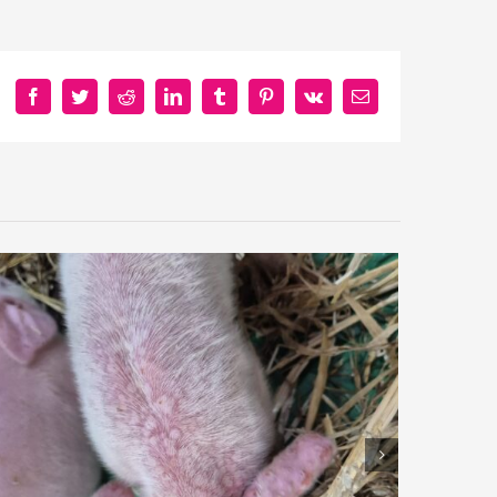
Facebook
Twitter
Reddit
LinkedIn
Tumblr
Pinterest
Vk
E-
mail