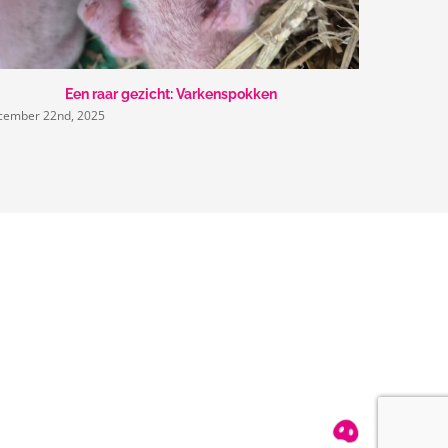
Een raar gezicht: Varkenspokken
cember 22nd, 2025
september 3
T
085