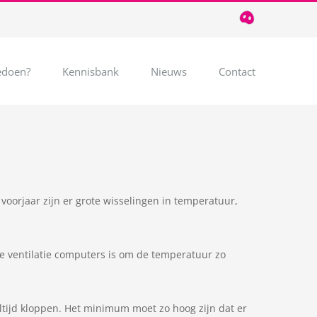
T
085
124
03
32
doen?
Kennisbank
Nieuws
Contact
oorjaar zijn er grote wisselingen in temperatuur,
de ventilatie computers is om de temperatuur zo
ltijd kloppen. Het minimum moet zo hoog zijn dat er