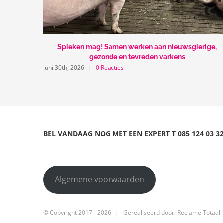
Spieken mag! Samen werken aan nieuwsgierige,
gezonde en tevreden varkens
juni 30th, 2026
|
0 Reacties
BEL VANDAAG NOG MET EEN EXPERT
T
085 124 03 3
Algemene voorwaarden
© Copyright 2017 -
2026 | Gerealiseerd door:
Reclame Totaal