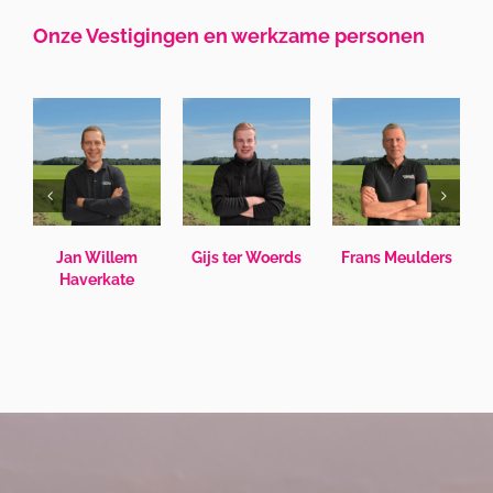
Onze Vestigingen en werkzame personen
rs
Fieke van
Johannes Malda
Isabelle van der
Genugten
Sar