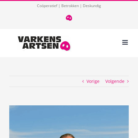
Ga
Coöperatief | Betrokken | Deskundig
naar
T
085
inhoud
124
03
32
Vorige
Volgende
View
Larger
Image