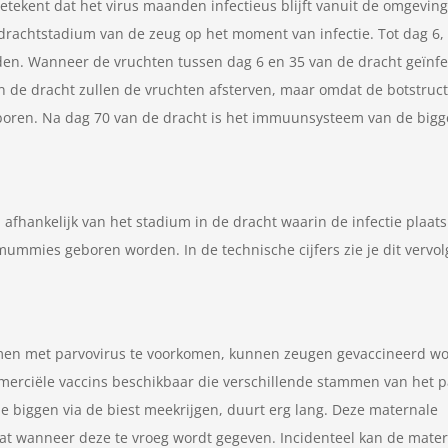
betekent dat het virus maanden infectieus blijft vanuit de omgeving
t drachtstadium van de zeug op het moment van infectie. Tot dag 6,
en. Wanneer de vruchten tussen dag 6 en 35 van de dracht geïnfe
n de dracht zullen de vruchten afsterven, maar omdat de botstruc
oren. Na dag 70 van de dracht is het immuunsysteem van de bigge
jn afhankelijk van het stadium in de dracht waarin de infectie plaats
mummies geboren worden. In de technische cijfers zie je dit vervol
emen met parvovirus te voorkomen, kunnen zeugen gevaccineerd w
mmerciële vaccins beschikbaar die verschillende stammen van het p
e biggen via de biest meekrijgen, duurt erg lang. Deze maternale
aat wanneer deze te vroeg wordt gegeven. Incidenteel kan de mate