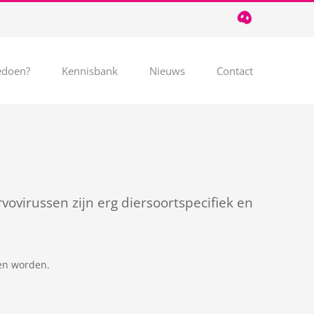
T
085
124
03
32
doen?
Kennisbank
Nieuws
Contact
vovirussen zijn erg diersoortspecifiek en
ien worden.