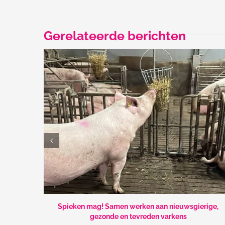
Gerelateerde berichten
Spieken mag! Samen werken aan nieuwsgierige,
gezonde en tevreden varkens