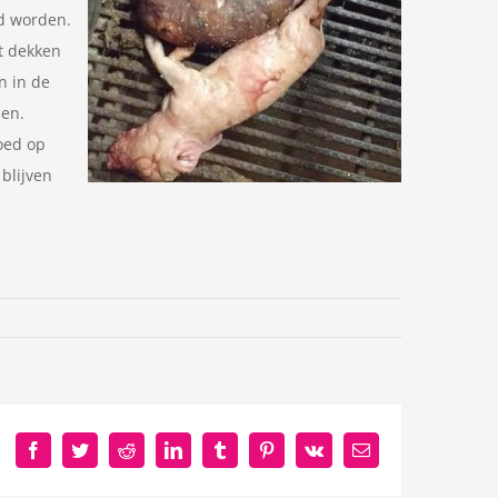
rd worden.
t dekken
n in de
den.
oed op
blijven
Facebook
Twitter
Reddit
LinkedIn
Tumblr
Pinterest
Vk
E-
mail