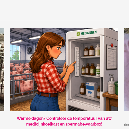
Warme dagen? Controleer de temperatuur van uw
medicijnkoelkast en spermabewaarbox!
de