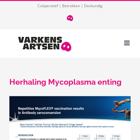
Ga
Coöperatief | Betrokken | Deskundig
naar
T
085
inhoud
124
03
32
Herhaling Mycoplasma enting