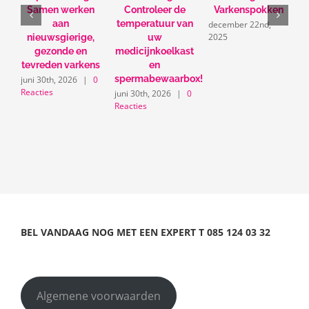
Samen werken
Controleer de
Varkenspokken
s
2
aan
temperatuur van
december 22nd,
2025
nieuwsgierige,
uw
gezonde en
medicijnkoelkast
tevreden varkens
en
spermabewaarbox!
juni 30th, 2026
|
0
Reacties
juni 30th, 2026
|
0
Reacties
BEL VANDAAG NOG MET EEN EXPERT
T
085 124 03 32
Algemene voorwaarden