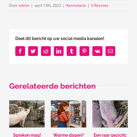
Door
admin
|
april 13th, 2022
|
Kennisbank
|
0 Reacties
Deel dit bericht op uw social media kanalen!
Facebook
Twitter
Reddit
LinkedIn
Tumblr
Pinterest
Vk
E-
mail
Gerelateerde berichten
Spieken mag!
Warme dagen?
Een raar gezicht: