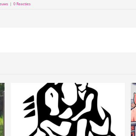
ieuws
|
0 Reacties