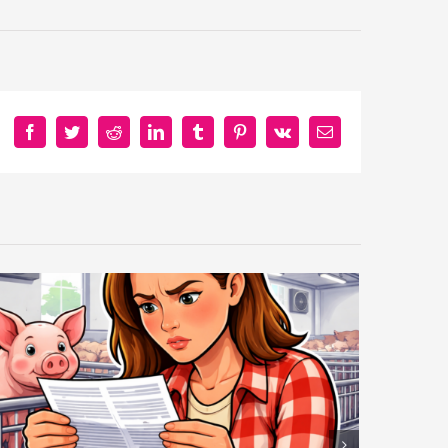
Facebook
Twitter
Reddit
LinkedIn
Tumblr
Pinterest
Vk
E-
mail