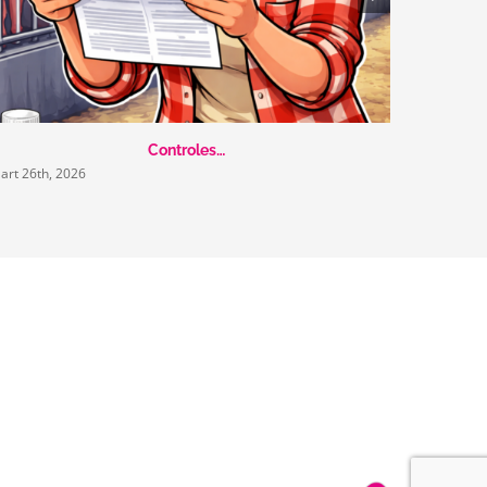
Controles…
art 26th, 2026
maart 26th,