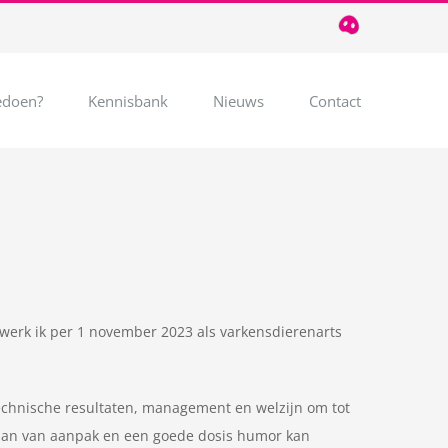
T
085
124
03
32
doen?
Kennisbank
Nieuws
Contact
werk ik per 1 november 2023 als varkensdierenarts
technische resultaten, management en welzijn om tot
 plan van aanpak en een goede dosis humor kan